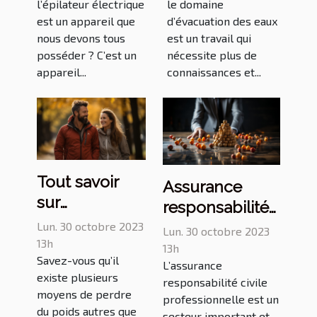
l’épilateur électrique
le domaine
est un appareil que
d’évacuation des eaux
nous devons tous
est un travail qui
posséder ? C’est un
nécessite plus de
appareil...
connaissances et...
Tout savoir
Assurance
sur
responsabilité
l’importance
professionnelle
Lun. 30 octobre 2023
Lun. 30 octobre 2023
d’une marche
13h
: que retenir ?
13h
Savez-vous qu’il
rapide ?
L’assurance
existe plusieurs
responsabilité civile
moyens de perdre
professionnelle est un
du poids autres que
secteur important et