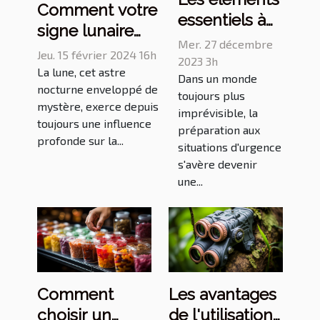
Comment votre
essentiels à
signe lunaire
inclure dans
Mer. 27 décembre
influence vos
Jeu. 15 février 2024 16h
un kit de
2023 3h
émotions et
La lune, cet astre
Dans un monde
survie en
nocturne enveloppé de
comportements
toujours plus
milieu urbain
mystère, exerce depuis
au quotidien
imprévisible, la
toujours une influence
préparation aux
profonde sur la...
situations d'urgence
s'avère devenir
une...
Comment
Les avantages
choisir un
de l'utilisation