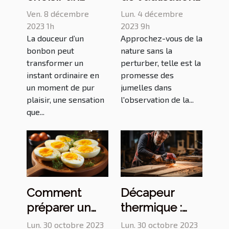
grossiste de
des jumelles
Ven. 8 décembre
Lun. 4 décembre
bonbons pour
pour
2023 1h
2023 9h
La douceur d’un
Approchez-vous de la
votre
l'observation
bonbon peut
nature sans la
commerce :
de la faune
transformer un
perturber, telle est la
critères et
instant ordinaire en
promesse des
conseils
un moment de pur
jumelles dans
plaisir, une sensation
l'observation de la...
que...
Comment
Décapeur
préparer un
thermique :
œuf à la
comment
Lun. 30 octobre 2023
Lun. 30 octobre 2023