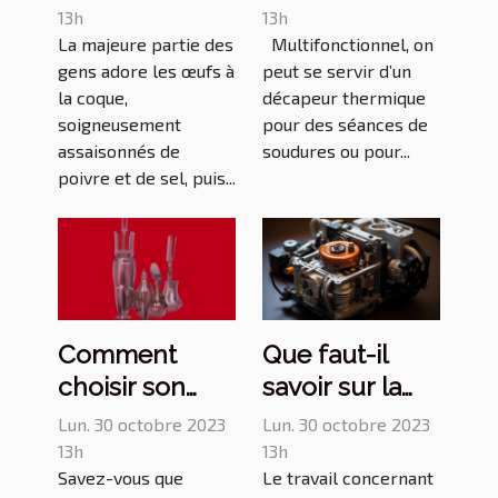
coque ?
opérer le bon
13h
13h
La majeure partie des
Multifonctionnel, on
choix ?
gens adore les œufs à
peut se servir d’un
la coque,
décapeur thermique
soigneusement
pour des séances de
assaisonnés de
soudures ou pour...
poivre et de sel, puis...
Comment
Que faut-il
choisir son
savoir sur la
épilateur ?
pompe de
Lun. 30 octobre 2023
Lun. 30 octobre 2023
relevage ?
13h
13h
Savez-vous que
Le travail concernant