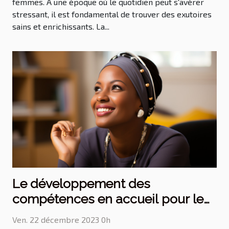
femmes. À une époque où le quotidien peut s'avérer
stressant, il est fondamental de trouver des exutoires
sains et enrichissants. La...
Le développement des
compétences en accueil pour le
personnel soignant
Ven. 22 décembre 2023 0h