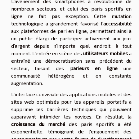
L'avènement des smartphones a révolutionné de
nombreux secteurs, et celui des paris sportifs en
ligne ne fait pas exception. Cette mutation
technologique a grandement favorisé l'
accessibilité
aux plateformes de pari en ligne, permettant ainsi à
un public élargi de participer activement aux jeux
d'argent depuis n'importe quel endroit, à tout
moment. L'entrée en scène des
utilisateurs mobiles
a
entraîné une démocratisation sans précédent du
secteur, faisant des
parieurs en ligne
une
communauté hétérogène et en constante
augmentation.
L'interface conviviale des applications mobiles et des
sites web optimisés pour les appareils portatifs a
supprimé les barrières techniques qui pouvaient
auparavant intimider les novices. En résultat, la
croissance du marché
des paris sportifs a été
exponentielle, témoignant de l'engouement des
consommateurs pour cette forme de divertissement