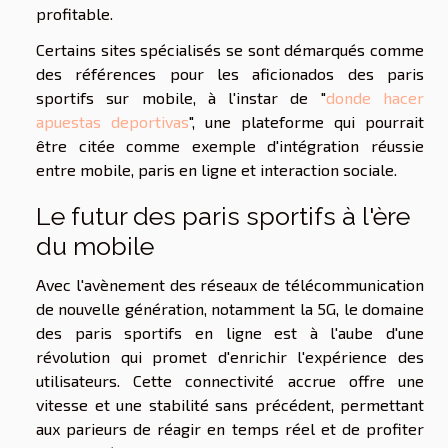
profitable.
Certains sites spécialisés se sont démarqués comme
des références pour les aficionados des paris
sportifs sur mobile, à l'instar de "
donde hacer
apuestas deportivas
", une plateforme qui pourrait
être citée comme exemple d'intégration réussie
entre mobile, paris en ligne et interaction sociale.
Le futur des paris sportifs à l'ère
du mobile
Avec l'avènement des réseaux de télécommunication
de nouvelle génération, notamment la 5G, le domaine
des paris sportifs en ligne est à l'aube d'une
révolution qui promet d'enrichir l'expérience des
utilisateurs. Cette connectivité accrue offre une
vitesse et une stabilité sans précédent, permettant
aux parieurs de réagir en temps réel et de profiter