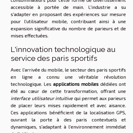
accessible à portée de main. L'industrie a su
s'adapter en proposant des expériences sur mesure
pour l'utilisateur mobile, contribuant ainsi à une
expansion significative du nombre de parieurs et de
mises effectuées.
L'innovation technologique au
service des paris sportifs
Avec l'arrivée du mobile, le secteur des paris sportifs
en ligne a connu une véritable révolution
technologique. Les
applications mobiles
dédiées ont
été au cœur de cette transformation, offrant une
interface utilisateur intuitive
qui permet aux parieurs
de placer leurs mises rapidement et avec aisance.
Ces applications bénéficient de la localisation GPS,
ouvrant la porte à des paris contextuels et
dynamiques, s'adaptant à l'environnement immédiat