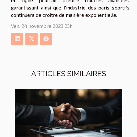
en ligne pourrait prédire d'autres avancées,
garantissant ainsi que l'industrie des paris sportifs
continuera de croître de manière exponentielle.
Ven. 24 novembre 2023 23h
ARTICLES SIMILAIRES