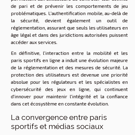
de pari et de prévenir les comportements de jeu
problématiques. L'authentification mobile, au-delà de
la sécurité, devient également un outil de
réglementation, assurant que seuls les utilisateurs en
âge légal et dans des juridictions autorisées puissent
accéder aux services.
En définitive, l'interaction entre la mobilité et les
paris sportifs en ligne a induit une évolution majeure
de la réglementation et des mesures de sécurité. La
protection des utilisateurs est devenue une priorité
absolue pour les régulateurs et les spécialistes en
cybersécurité des jeux en ligne, qui continuent
d'innover pour maintenir l'intégrité et la confiance
dans cet écosystème en constante évolution.
La convergence entre paris
sportifs et médias sociaux