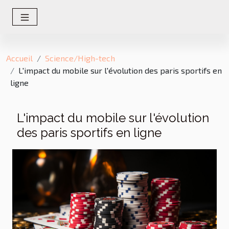
Accueil
Science/High-tech
L'impact du mobile sur l'évolution des paris sportifs en
ligne
L'impact du mobile sur l'évolution
des paris sportifs en ligne