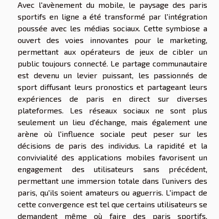
Avec l'avènement du mobile, le paysage des paris
sportifs en ligne a été transformé par l'intégration
poussée avec les médias sociaux. Cette symbiose a
ouvert des voies innovantes pour le marketing,
permettant aux opérateurs de jeux de cibler un
public toujours connecté. Le partage communautaire
est devenu un levier puissant, les passionnés de
sport diffusant leurs pronostics et partageant leurs
expériences de paris en direct sur diverses
plateformes. Les réseaux sociaux ne sont plus
seulement un lieu d'échange, mais également une
arène où l'influence sociale peut peser sur les
décisions de paris des individus. La rapidité et la
convivialité des applications mobiles favorisent un
engagement des utilisateurs sans précédent,
permettant une immersion totale dans l'univers des
paris, qu'ils soient amateurs ou aguerris. L'impact de
cette convergence est tel que certains utilisateurs se
demandent même où faire des paris sportifs,