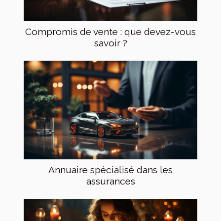
Compromis de vente : que devez-vous
savoir ?
Annuaire spécialisé dans les
assurances