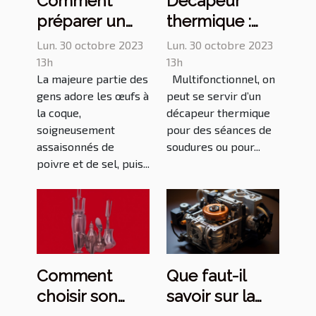
Comment
Décapeur
préparer un
thermique :
œuf à la
comment
Lun. 30 octobre 2023
Lun. 30 octobre 2023
coque ?
opérer le bon
13h
13h
La majeure partie des
Multifonctionnel, on
choix ?
gens adore les œufs à
peut se servir d’un
la coque,
décapeur thermique
soigneusement
pour des séances de
assaisonnés de
soudures ou pour...
poivre et de sel, puis...
Comment
Que faut-il
choisir son
savoir sur la