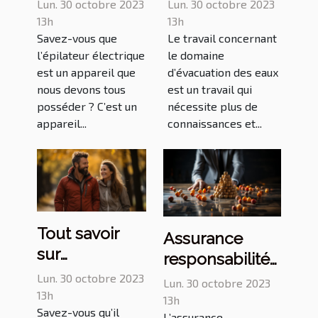
épilateur ?
pompe de
Lun. 30 octobre 2023
Lun. 30 octobre 2023
relevage ?
13h
13h
Savez-vous que
Le travail concernant
l’épilateur électrique
le domaine
est un appareil que
d’évacuation des eaux
nous devons tous
est un travail qui
posséder ? C’est un
nécessite plus de
appareil...
connaissances et...
Tout savoir
Assurance
sur
responsabilité
l’importance
professionnelle
Lun. 30 octobre 2023
Lun. 30 octobre 2023
d’une marche
13h
: que retenir ?
13h
Savez-vous qu’il
rapide ?
L’assurance