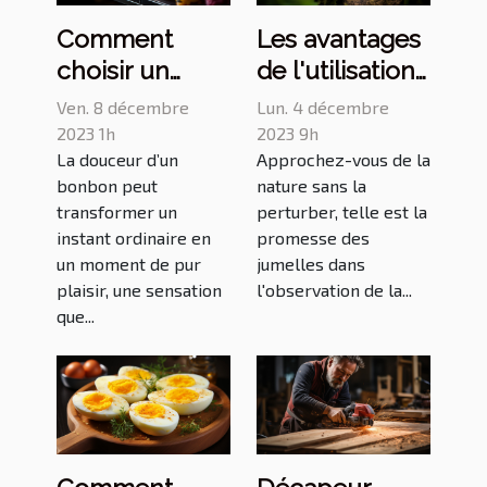
Comment
Les avantages
choisir un
de l'utilisation
grossiste de
des jumelles
Ven. 8 décembre
Lun. 4 décembre
bonbons pour
pour
2023 1h
2023 9h
La douceur d’un
Approchez-vous de la
votre
l'observation
bonbon peut
nature sans la
commerce :
de la faune
transformer un
perturber, telle est la
critères et
instant ordinaire en
promesse des
conseils
un moment de pur
jumelles dans
plaisir, une sensation
l'observation de la...
que...