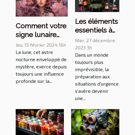
Les éléments
Comment votre
essentiels à
signe lunaire
inclure dans
Mer. 27 décembre
influence vos
Jeu. 15 février 2024 16h
un kit de
2023 3h
émotions et
La lune, cet astre
Dans un monde
survie en
nocturne enveloppé de
comportements
toujours plus
milieu urbain
mystère, exerce depuis
au quotidien
imprévisible, la
toujours une influence
préparation aux
profonde sur la...
situations d'urgence
s'avère devenir
une...